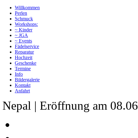
Willkommen
Perlen
Schmuck
Workshops:
~ Kinder
~ JGA
~ Events
Fädelservice
Reparatur
Hochzeit
Geschenke
Termine
Info
Bildergalerie
Kontakt
Anfahrt
Nepal | Eröffnung am 08.0