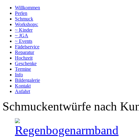
Willkommen
Perlen
Schmuck
Workshops:
~ Kinder
~ JGA
~ Events
Fädelservice
Reparatur
Hochzeit
Geschenke
Termine
Info
Bildergalerie
Kontakt
Anfahrt
Schmuckentwürfe nach K